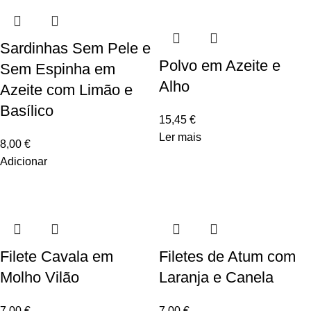
Sardinhas Sem Pele e
Polvo em Azeite e
Sem Espinha em
Alho
Azeite com Limão e
Basílico
15,45
€
Ler mais
8,00
€
Adicionar
Filete Cavala em
Filetes de Atum com
Molho Vilão
Laranja e Canela
7,00
€
7,00
€