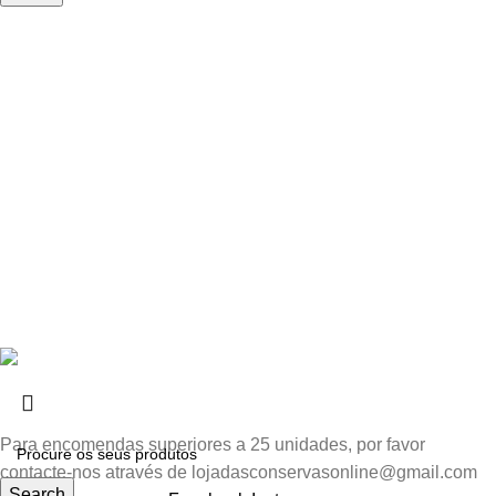
Links
FAQs
Política de Privacidade e Cookies
Política de Devolução
Livro de Elogios
Livro de Reclamações
Contactos
© 2025
Loja das Conservas
Todos os direitos reservados.
Powered by
PADRÃO
.
Para encomendas superiores a 25 unidades, por favor
contacte-nos através de lojadasconservasonline@gmail.com
Search