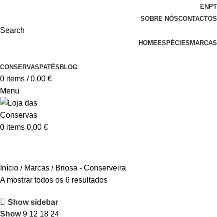
EN
PT
SOBRE NÓS
CONTACTOS
Search
HOME
ESPÉCIES
MARCAS
CONSERVAS
PATÉS
BLOG
0
items
/
0,00
€
Menu
0
items
0,00
€
Briosa - Conserveira
Início
Marcas
Briosa - Conserveira
A mostrar todos os 6 resultados
Show sidebar
Show
9
12
18
24