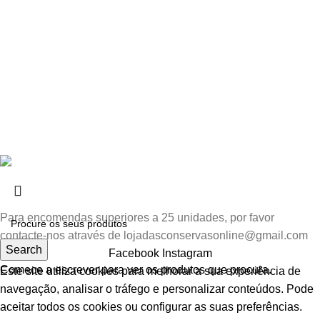
FAQs
Política de Privacidade e Cookies
Política de Devolução
Livro de Elogios
Livro de Reclamações
Contactos
© 2025
Loja das Conservas
Todos os direitos reservados.
Powered by
PADRÃO
.
Para encomendas superiores a 25 unidades, por favor
contacte-nos através de lojadasconservasonline@gmail.com
Search
Facebook
Instagram
Comece a escrever para ver os produtos que procura.
Este site utiliza cookies para melhorar a sua experiência de
navegação, analisar o tráfego e personalizar conteúdos. Pode
aceitar todos os cookies ou configurar as suas preferências.