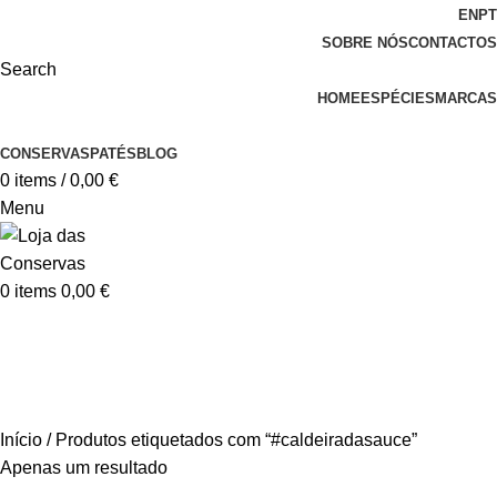
EN
PT
SOBRE NÓS
CONTACTOS
Search
HOME
ESPÉCIES
MARCAS
CONSERVAS
PATÉS
BLOG
0
items
/
0,00
€
Menu
0
items
0,00
€
#caldeiradasauce
Início
Produtos etiquetados com “#caldeiradasauce”
Apenas um resultado